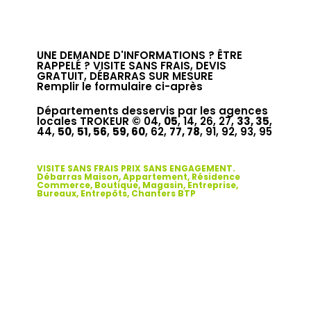
UNE DEMANDE D'INFORMATIONS ? ÊTRE
RAPPELÉ ? VISITE SANS FRAIS, DEVIS
GRATUIT, DÉBARRAS SUR MESURE
Remplir le formulaire ci-après
Départements desservis par les agences
locales TROKEUR © 04,
05
, 14, 26, 27,
33, 35
,
44,
50
,
51, 56
,
59, 60
, 62,
77, 78
, 91, 92, 93, 95
VISITE SANS FRAIS PRIX SANS ENGAGEMENT.
Débarras Maison, Appartement, Résidence
Commerce, Boutique, Magasin, Entreprise,
Bureaux, Entrepôts, Chanters BTP