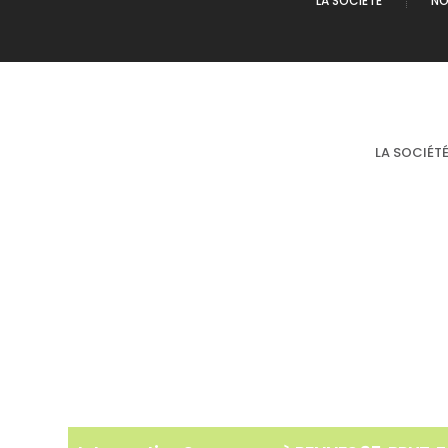
LA SOCIÉTÉ
NO
LA SOCIÉT
DÉBARRAS maison 35 RENNES BRUZ SAINT-MAL