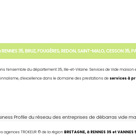
 RENNES 35, BRUZ, FOUGÈRES, REDON, SAINT-MALO, CESSON 35, PA
dans l’ensemble du département 35, Ille-et-Vilaine. Services de Vide maiso
sionnalisme, d’excellence dans le domaine des prestations de
services à p
usiness Profile du réseau des entreprises de débarras vide
s agences TROKEUR © de la région
BRETAGNE, à RENNES 35 et VANNES 