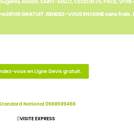
Fougères, Redon, SAINT-MALO, CESSON 35, PACÉ, VITRÉ et
ne.
DEVIS GRATUIT. RENDEZ-VOUS EN LIGNE sans frais .
ndez-vous en Ligne Devis gratuit.
Standard National 0668599466
VISITE EXPRESS