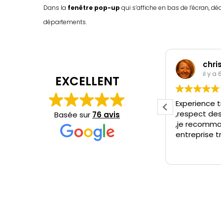
Dans la
fenêtre pop-up
qui s’affiche en bas de l’écran, 
départements.
christine leonard
regi
il y a 6 jours
il y 
EXCELLENT
erience très positive ,intervention rapide
Efficacité, 
spect des horaires et contact très facile
bienveillance
Basée sur
76 avis
 recommande sans hésitation cette
de son équi
eprise très fiable.
Merci à eux..