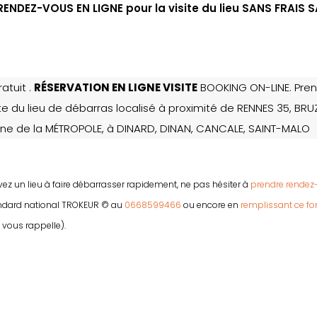
ENDEZ-VOUS EN LIGNE pour la visite du lieu SANS FRAI
atuit .
RÉSERVATION EN LIGNE VISITE
BOOKING ON-LINE. Pren
te du lieu de débarras localisé à proximité de RENNES 35, BRUZ
 de la MÉTROPOLE, à DINARD, DINAN, CANCALE, SAINT-MALO
vez un lieu à faire débarrasser rapidement, ne pas hésiter à
prendre rendez-
andard national TROKEUR © au
0668599466
ou encore en
remplissant ce f
vous rappelle).