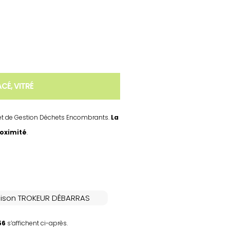
CÉ, VITRÉ
n et de Gestion Déchets Encombrants.
La
roximité
.
 maison TROKEUR DÉBARRAS
56
s’affichent ci-après.