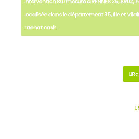
Intervention Sur mesure à RENNES 35, BRUZ, 
localisée dans le département 35, Ille et Vilai
rachat cash.
Re