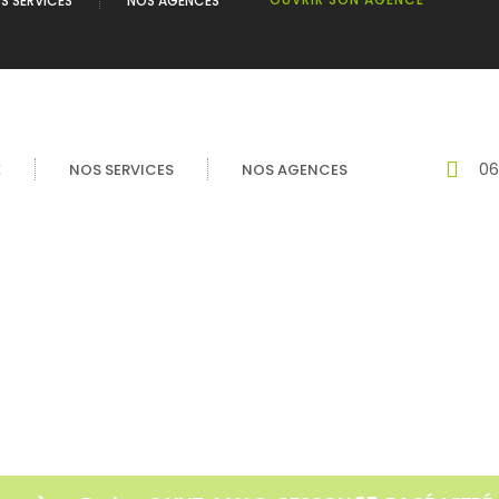
S SERVICES
NOS AGENCES
06
É
NOS SERVICES
NOS AGENCES
O FOUGÈRES REDON Cesson Sévigné 35 Betton Pacé