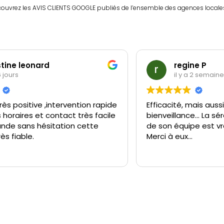
découvrez les AVIS CLIENTS GOOGLE publiés de l’ensemble des agences locale
ne P
Baptiste G
a 2 semaines
il y a 1 mois
mais aussi écoute et
Très sérieux. Je re
... La sérénité de Mr Marzin et
pe est vraiment rassurante.
.