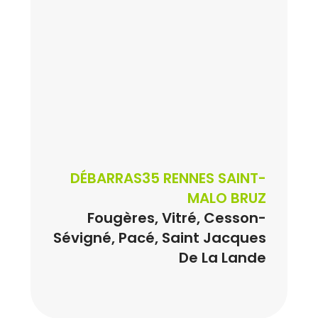
DÉBARRAS35 RENNES SAINT-
MALO BRUZ
Fougères, Vitré, Cesson-
Sévigné, Pacé, Saint Jacques
De La Lande
Débarrasser et Acheter
Rendez-vous Visite Devis du
Débarras 35 RENNES SAINT-
Cash de vos objets et
Devis Inventaire Débarras
Débarras 35 Offre Sur-
Débarras
MALO
Débarras 35 Rennes Maison
mobilier 35 22 56