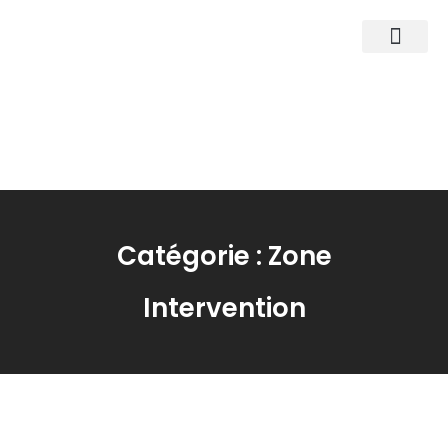
Nos Agences
Nos Services
La société
Catégorie : Zone
Intervention