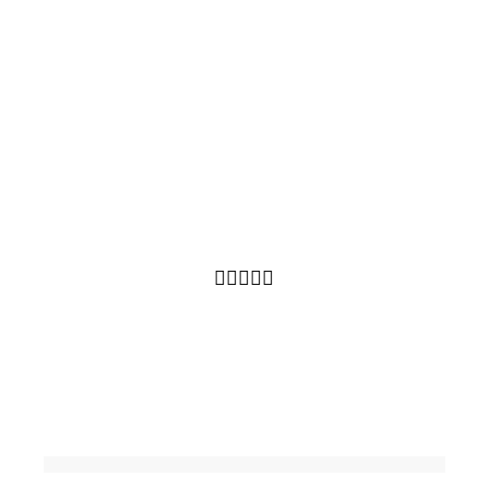




