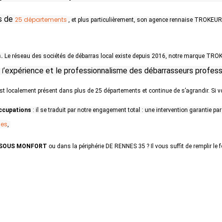
s de
25 départements
, et plus particulièrement, son agence rennaise TROKEUR
s.
Le réseau des sociétés de débarras local existe depuis 2016, notre marque TRO
’expérience et le professionnalisme des débarrasseurs profe
, l
 est localement présent dans plus de 25 départements et continue de s’agrandir. Si v
occupations
: il se traduit par notre engagement total : une intervention garantie pa
ces
,
L SOUS MONFORT
ou dans la périphérie DE RENNES 35 ? Il vous suffit de remplir le 