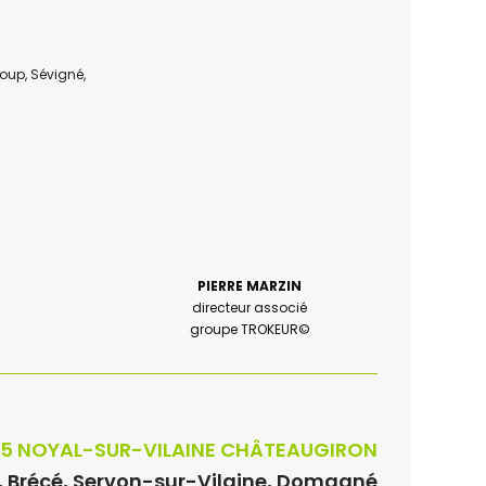
up, Sévigné,
PIERRE MARZIN
directeur associé
groupe TROKEUR©
35 NOYAL-SUR-VILAINE CHÂTEAUGIRON
, Brécé, Servon-sur-Vilaine, Domagné