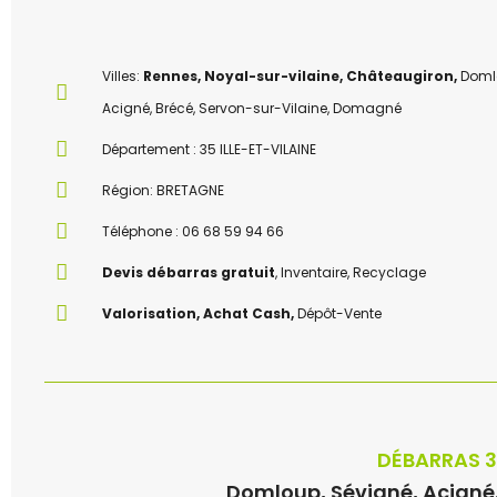
Villes:
Rennes, Noyal-sur-vilaine, Châteaugiron,
Domlo
Acigné, Brécé, Servon-sur-Vilaine, Domagné
Département : 35 ILLE-ET-VILAINE
Région: BRETAGNE
Téléphone : 06 68 59 94 66
Devis débarras gratuit
, Inventaire, Recyclage
Valorisation, Achat Cash,
Dépôt-Vente
DÉBARRAS 
Domloup, Sévigné, Acigné