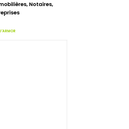
obilières, Notaires,
reprises
 D'ARMOR