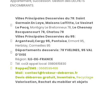
Appartement, Succession. Gestion des DÉCHETS
ENCOMBRANTS.
Villes Principales Desservies du 78:
Saint
Germain En Laye, Maisons Laffitte, Le Vesinet
Le Pecq
, Montigny Le Bretonneux 78,
Le Chesnay
Rocquencourt 78, Chatou 78
Villes Principales Desservies du 95:
Argenteuil,Cergy 95, Pontoise
, Ermont 95,
Herblay, Cormeilles 95
Départements desservis: 78 YVELINES, 95 VAL
D'OISE
Région:
ILE-DE-FRANCE
Tél. coût appel local: 0980615830
Rappel/SMS :
0668599466
Mail : contact@trokeur-debarras.fr
Devis débarras gratuit, Inventaire,
Recyclage
Valorisation, Rachat du mobilier et objets