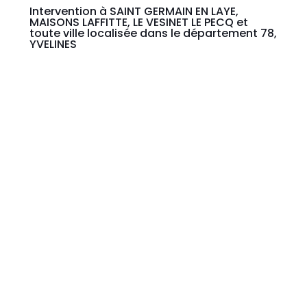
Intervention à SAINT GERMAIN EN LAYE,
MAISONS LAFFITTE, LE VESINET LE PECQ et
toute ville localisée dans le département 78,
YVELINES
DÉBARRAS SAINT GERMAIN EN LAYE 78 à SAINT-GERMAIN
78, MAISONS LAFFITTE 78, BUC ainsi que dans toutes villes
des YVELINES: LE VESINET LE PECQ 78, VERSAILLES,
RAMBOUILLET, …
Devis gratuit
, Déplacement sans frais,
Intervention Express de débarras sur mesure
Appeler le standard TROKEUR © au 0668599466.
Estimation Expertise
Rachat Brocante
Valorisation
du mobilier et des objets
.