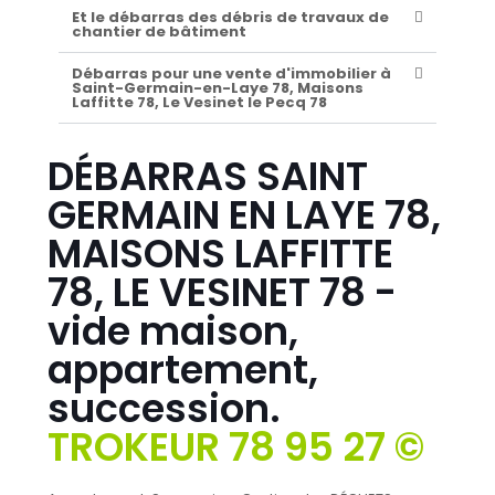
Et le débarras des débris de travaux de
chantier de bâtiment
Débarras pour une vente d'immobilier à
Saint-Germain-en-Laye 78, Maisons
Laffitte 78, Le Vesinet le Pecq 78
DÉBARRAS SAINT
GERMAIN EN LAYE 78,
MAISONS LAFFITTE
78, LE VESINET 78 -
vide maison,
appartement,
succession.
TROKEUR 78 95 27 ©