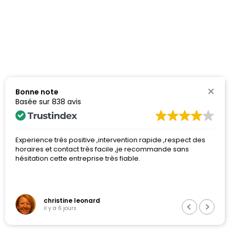
Être Rappelé ou Message SMS avec vos
coordonnées (nom, numéro portable,
Bonne note
code postal, volumétrie du débarras)
Basée sur
838 avis
06 68 59 94 66
Experience très positive ,intervention rapide ,respect des
P
horaires et contact très facile ,je recommande sans
-
hésitation cette entreprise très fiable.
-
-
N
L
d
r
christine leonard
d
il y a 6 jours
d