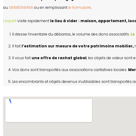
au
0668599466
ou en remplissant
le formulaire
.
L’expert
visite rapidement
le lieu à vider : maison, appartement, l
Il dresse l’inventaire du débarras, le volume des dons associatifs.
Le
Il fait
l’estimation sur mesure de votre patrimoine mobilier,
m
Il vous fait
une offre de rachat global
, les objets de valeur sont 
Vos dons sont transportés aux associations caritatives locales.
Mer
Les encombrants et objets devenus inutilisables sont transportés 