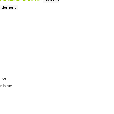
ionnelle de Débarras ?
TROKEUR
apidement.
ance
r la rue
4