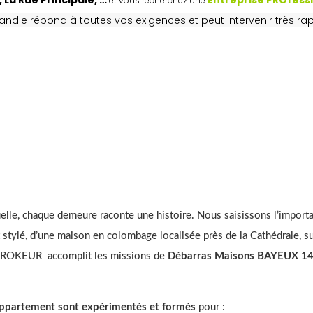
 La Rue Principale, …
Entreprise PROfess
et vous recherchez une
andie répond à toutes vos exigences et peut intervenir très r
uelle, chaque demeure raconte une histoire. Nous saisissons l’import
stylé, d’une maison en colombage localisée près de la Cathédrale, su
e, TROKEUR accomplit les missions de
Débarras Maisons BAYEUX 1
 Appartement sont expérimentés et formés
pour :