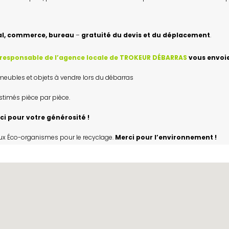
ocal, commerce, bureau
–
gratuité du devis et du déplacement
.
 responsable de l’agence locale de TROKEUR DÉBARRAS
vous envoie 
eubles et objets à vendre lors du débarras
estimés pièce par pièce.
ci pour votre générosité !
aux Éco-organismes pour le recyclage.
Merci pour l’environnement !