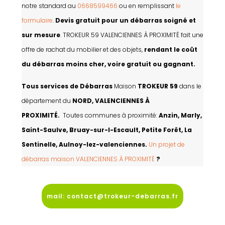
notre standard au
0668599466
ou en remplissant
le
formulaire
.
Devis gratuit pour un débarras soigné et
sur mesure
. TROKEUR 59 VALENCIENNES À PROXIMITÉ fait une
offre de rachat du mobilier et des objets,
rendant le coût
du débarras moins cher, voire gratuit ou gagnant.
Tous services de Débarras
Maison
TROKEUR 59
dans le
département du
NORD, VALENCIENNES À
PROXIMITÉ.
Toutes communes à proximité:
Anzin, Marly,
Saint-Saulve, Bruay-sur-l-Escault, Petite Forêt, La
Sentinelle, Aulnoy-lez-valenciennes.
Un projet de
débarras maison VALENCIENNES À PROXIMITÉ
?
mail: contact@trokeur-debarras.fr