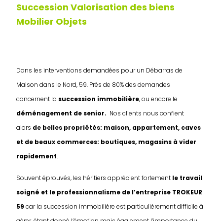
Succession Valorisation des biens
Mobilier Objets
Dans les interventions demandées pour un Débarras de
Maison dans le Nord, 59. Près de 80% des demandes
concernent la
succession immobilière
, ou encore le
déménagement de senior.
Nos clients nous confient
alors
de belles propriétés: maison, appartement, caves
et de beaux commerces: boutiques, magasins à vider
rapidement
.
Souvent éprouvés, les héritiers apprécient fortement
le travail
soigné et le professionnalisme de l’entreprise TROKEUR
59
car la succession immobilière est particulièrement difficile à
gérer, étant donné l’émotion mais également l’importance du