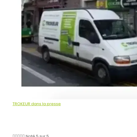
TROKEUR dans la presse





Noté 5 sur 5