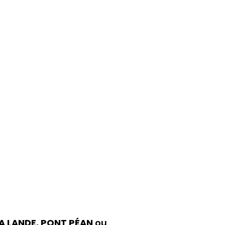
A LANDE, PONT PÉAN
ou