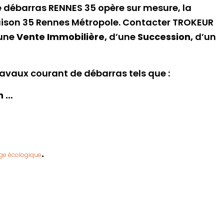
e débarras RENNES 35 opère sur mesure, la
 maison 35 Rennes Métropole. Contacter TROKEUR
une
Vente Immobilière,
d’une
Succession,
d’un
ravaux courant de débarras tels que :
h …
.
ge écologique