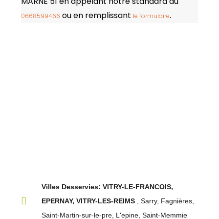
MARNE 51 en appelant notre standard au
ou en remplissant
.
0668599466
le formulaire
Villes Desservies:
VITRY-LE-FRANCOIS,
EPERNAY, VITRY-LES-REIMS
, Sarry, Fagnières,
Saint-Martin-sur-le-pre, L'epine, Saint-Memmie