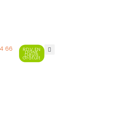
94 66
RDV EN
LIGNE
Devis
Gratuit