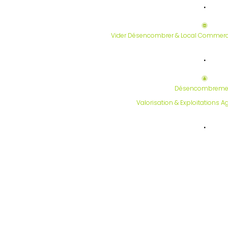
.
Vider Désencombrer & Local Commerci
.
Désencombreme
Valorisation & Exploitations A
.