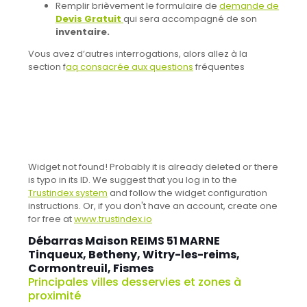
Remplir brièvement le formulaire de
demande de
Devis Gratuit
qui sera accompagné de son
inventaire.
Vous avez d’autres interrogations, alors allez à la
section f
aq consacrée aux questions
fréquentes
Widget not found! Probably it is already deleted or there
is typo in its ID. We suggest that you log in to the
Trustindex system
and follow the widget configuration
instructions. Or, if you don't have an account, create one
for free at
www.trustindex.io
Débarras Maison REIMS 51 MARNE
Tinqueux, Betheny, Witry-les-reims,
Cormontreuil, Fismes
Principales villes desservies et zones à
proximité