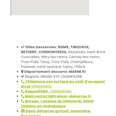
Villes Desservies:
REIMS, TINQUEUX,
BETHENY, CORMONTREUIL
, Bezannes, Saint-Brice
Courcelles, Witry-les-reims, Cernay-les-reims,
Trois-Puits, Tassy, Trois-Puits, Champfleury,
Puisieulx, Saint-Leonard, Taissy, Thillois
Département desservi: MARNE 51
Régions: GRAND-EST, CHAMPAGNE
Téléphone non surtaxé au coût d'un appel
local:
0980615830
Rappel/SMS :
0668599466
Mail:contact@trokeur-debarras.fr
Bureau: 1 avenue du 106ème RI, 51000
Châlons en champagne
Devis débarras gratuit, Inventaire,
Recyclage