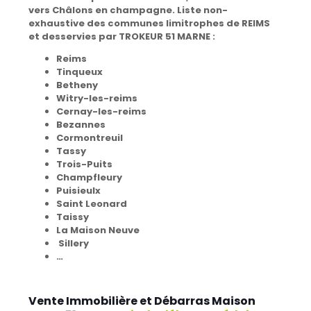
vers Châlons en champagne.
Liste non-
exhaustive des communes limitrophes de REIMS
et desservies par TROKEUR 51 MARNE :
Reims
Tinqueux
Betheny
Witry-les-reims
Cernay-les-reims
Bezannes
Cormontreuil
Tassy
Trois-Puits
Champfleury
Puisieulx
Saint Leonard
Taissy
La Maison Neuve
Sillery
…
Vente Immobilière et Débarras Maison