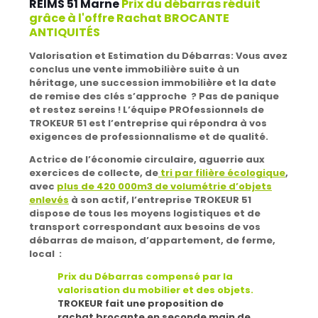
REIMS 51 Marne
Prix du débarras réduit
grâce à l'offre Rachat BROCANTE
ANTIQUITÉS
Valorisation et Estimation du Débarras:
Vous avez
conclus une vente immobilière suite à un
héritage, une succession immobilière et la date
de remise des clés s’approche ? Pas de panique
et restez sereins !
L’équipe PROfessionnels de
TROKEUR 51 est l’entreprise qui répondra à vos
exigences de professionnalisme et de qualité.
Actrice de l’économie circulaire
, aguerrie aux
exercices de collecte, de
tri par filière écologique
,
avec
plus de 420 000m3 de volumétrie d’objets
enlevés
à son actif, l’entreprise TROKEUR 51
dispose de tous les moyens logistiques et de
transport correspondant aux besoins de vos
débarras de maison, d’appartement, de ferme,
local :
Prix du Débarras compensé par la
valorisation du mobilier et des objets
.
TROKEUR fait une proposition de
rachat brocante en seconde main de