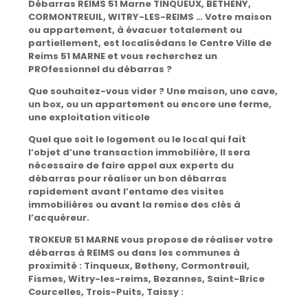
Débarras REIMS 51 Marne TINQUEUX, BETHENY,
CORMONTREUIL, WITRY-LES-REIMS …
Votre maison
ou appartement, à évacuer totalement ou
partiellement, est localisédans le
Centre Ville de
Reims 51 MARNE e
t vous recherchez un
PROfessionnel du débarras ?
Que souhaitez-vous vider ? Une maison, une cave,
un box,
ou un appartement ou encore une ferme,
une exploitation viticole
Quel que soit le logement ou le local qui fait
l’objet d’une transaction immobilière, Il sera
nécessaire de faire appel aux experts du
débarras pour réaliser un bon débarras
rapidement avant l’entame des visites
immobilières ou avant la remise des clés à
l’acquéreur.
TROKEUR 51 MARNE vous propose de réaliser votre
débarras à REIMS ou dans les communes à
proximité : Tinqueux, Betheny, Cormontreuil,
Fismes, Witry-les-reims, Bezannes, Saint-Brice
Courcelles, Trois-Puits, Taissy :