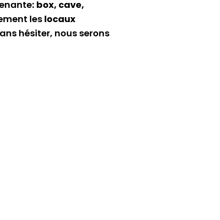
tenante
: box, cave,
lement les
locaux
ans hésiter, nous serons