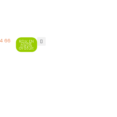
94 66
RDV EN
LIGNE
Devis
Gratuit