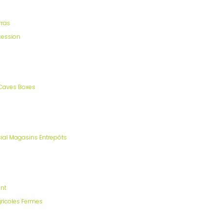
rras
cession
Caves Boxes
al Magasins Entrepôts
nt
gricoles Fermes