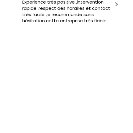
Experience très positive ,intervention
Ef
rapide ,respect des horaires et contact
bi
très facile ,je recommande sans
et
hésitation cette entreprise très fiable.
ras