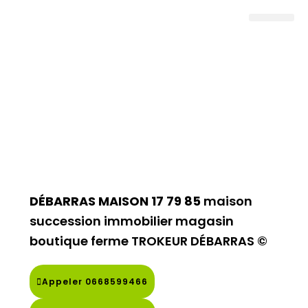
Nos Agences
Nos Services
La société
DÉBARRAS MAISON 17 79 85
maison
succession immobilier magasin
boutique ferme
TROKEUR DÉBARRAS ©
Appeler 0668599466