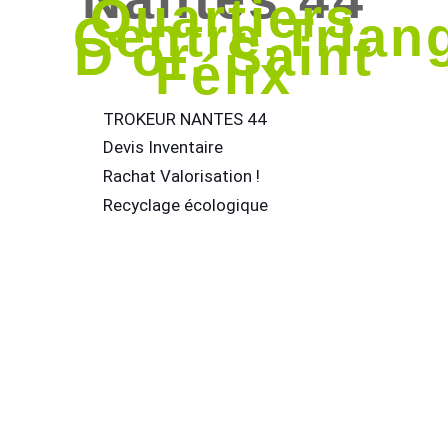
Quartiers
Centre,Trian
D'or, Saint
Félix
TROKEUR NANTES 44
Devis Inventaire
Rachat Valorisation !
Recyclage écologique