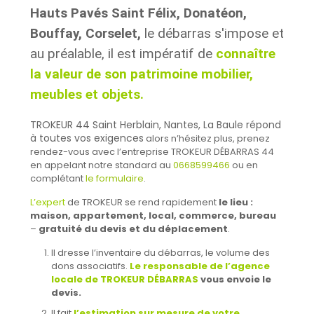
Hauts Pavés Saint Félix, Donatéon,
Bouffay, Corselet,
le débarras s'impose et
au préalable, il est impératif de
connaître
la valeur de son patrimoine mobilier,
meubles et objets.
TROKEUR 44 Saint Herblain, Nantes, La Baule répond
à toutes vos exigences
alors n’hésitez plus, prenez
rendez-vous avec l’entreprise TROKEUR DÉBARRAS 44
en appelant notre standard au
0668599466
ou en
complétant
le formulaire
.
L’expert
de TROKEUR se rend rapidement
le lieu :
maison, appartement, local, commerce, bureau
–
gratuité du devis et du déplacement
.
Il dresse l’inventaire du débarras, le volume des
dons associatifs.
Le responsable de l’agence
locale de TROKEUR DÉBARRAS
vous envoie le
devis.
Il fait
l’estimation sur mesure de votre