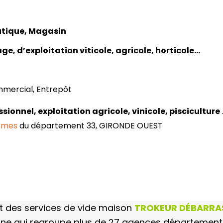
utique, Magasin
e, d’exploitation viticole, agricole, horticole…
mmercial, Entrepôt
ssionnel, exploitation
agricole, vinicole, pisciculture
ismes
du département 33, GIRONDE OUEST
 des services de vide maison
TROKEUR DÉBARRAS
eigne qui regroupe plus de 27 agences département