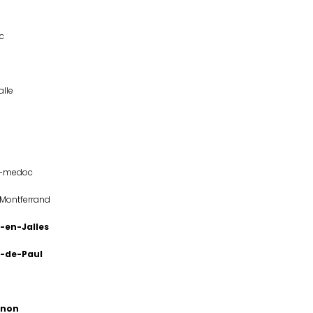
c
alle
e-medoc
-Montferrand
-en-Jalles
t-de-Paul
rnon