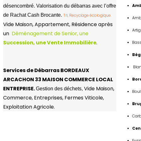
Amb
désencombré. Valorisation du débarras avec l’offre
de Rachat Cash Brocante.
Tri, Recyclage écologique.
Amb
Vide Maison, Appartement, Résidence après
Arti
un
Déménagement de Senior, une
Succession, une Vente Immobilière
.
Bas
Bèg
Blan
Services de Débarras BORDEAUX
ARCACHON
33 MAISON COMMERCE LOCAL
Bor
ENTREPRISE.
Vide Maison,
Gestion des déchets,
Boul
Commerce, Entreprises, Fermes Viticole,
Bru
Exploitation Agricole.
Car
Cen
Eysi