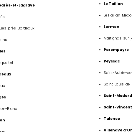
Le Taillan
arès-et-Lagrave
Le Haillan-Medo
ès
Lormon
gues-près-Bordeaux
Martignas-sur-j
sens
Parempuyre
les
Peyssac
quefort
Saint-Aubin-d
deaux
Saint-Louis-de
iac
Saint-Medard
ges
Saint-Vincen
bon-Blanc
Talence
on
Villenave d’O
nes