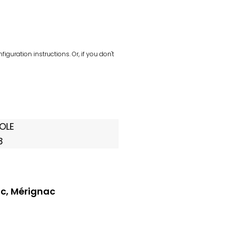
iguration instructions. Or, if you don't
OLE
3
ac, Mérignac