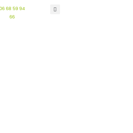
06 68 59 94
Devis
66
gratuit