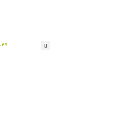
4 66
RDV EN
LIGNE
Devis
Gratuit