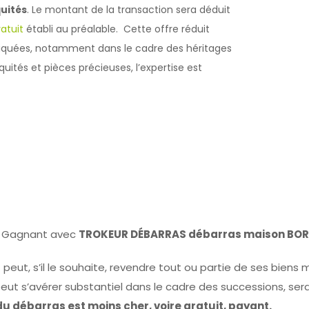
quités
. Le montant de la transaction sera déduit
ratuit
établi au préalable. Cette offre réduit
ndiquées, notamment dans le cadre des héritages
uités et pièces précieuses, l’expertise est
t, Gagnant avec
TROKEUR DÉBARRAS débarras maison BO
t peut, s’il le souhaite, revendre tout ou partie de ses biens m
peut s’avérer substantiel dans le cadre des successions, ser
 du débarras est moins cher, voire gratuit, payant.