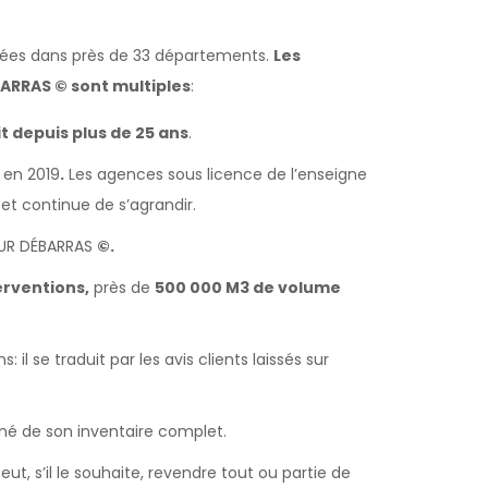
llées dans près de 33 départements.
Les
ARRAS © sont multiples
:
it depuis plus de 25 ans
.
 en 2019
.
Les agences sous licence de l’enseigne
et continue de s’agrandir.
EUR DÉBARRAS
©.
erventions,
près de
500 000 M3 de volume
il se traduit par les avis clients laissés sur
né de son inventaire complet.
peut, s’il le souhaite, revendre tout ou partie de