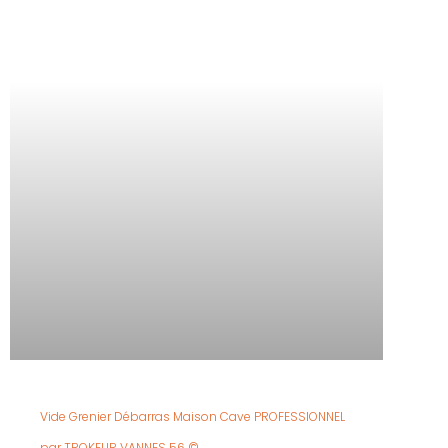
Vide Grenier Débarras Maison Cave PROFESSIONNEL
par TROKEUR VANNES 56 ©