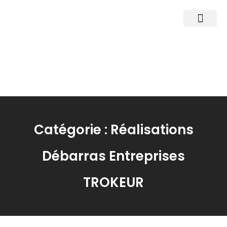
Nos Agences
Nos Services
La société
Catégorie : Réalisations
Débarras Entreprises
TROKEUR