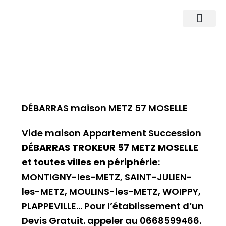
Nos Agences
Nos Services
La société
DÉBARRAS maison METZ 57 MOSELLE
Vide maison Appartement Succession
DÉBARRAS TROKEUR 57 METZ MOSELLE
et toutes villes en périphérie
:
MONTIGNY-les-METZ, SAINT-JULIEN-
les-METZ, MOULINS-les-METZ, WOIPPY,
PLAPPEVILLE… Pour l’établissement d’un
Devis Gratuit. appeler au 0668599466.